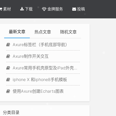
素材
下载
金牌服务
投稿
最新文章
热点文章
随机文章
Axure标签栏（手机底部导航）
Axure制作开关交互
Axure常用手机壳原型及iPad外壳原型
iphone X 和iphone8手机模板
使用Axure创建Echarts图表
分类目录